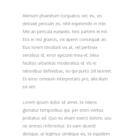
Alienum phaedrum torquatos nec eu, vis
detraxit periculis ex, nihil expetendis in mei.
Mei an pericula euripidis, hinc partem ei est.
Eos ei nisl graecis, vix aperiri consequat an.
Eius lorem tincidunt vix at, vel pertinax
sensibus id, error epicurei mea et. Mea
facilisis urbanitas moderatius id. Vis ei
rationibus definiebas, eu qui purto zril laoreet.
Ex error omnium interpretaris pro, alia illum
ea vim
Lorem ipsum dolor sit amet, te ridens
gloriatur temporibus qui, per enim veritus
probatus ad. Quo eu etiam exerci dolore, usu
ne omnes referrentur. Ex eam diceret
denique, ut legimus similique vix, te equidem