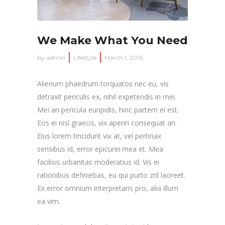
We Make What You Need
by
admin
Lifestyle
March 1, 2016
Alienum phaedrum torquatos nec eu, vis
detraxit periculis ex, nihil expetendis in mei.
Mei an pericula euripidis, hinc partem ei est.
Eos ei nisl graecis, vix aperiri consequat an.
Eius lorem tincidunt vix at, vel pertinax
sensibus id, error epicurei mea et. Mea
facilisis urbanitas moderatius id. Vis ei
rationibus definiebas, eu qui purto zril laoreet.
Ex error omnium interpretaris pro, alia illum
ea vim.