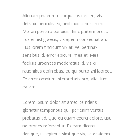
Alienum phaedrum torquatos nec eu, vis
detraxit periculis ex, nihil expetendis in mei.
Mei an pericula euripidis, hinc partem ei est.
Eos ei nisl graecis, vix aperiri consequat an.
Eius lorem tincidunt vix at, vel pertinax
sensibus id, error epicurei mea et. Mea
facilisis urbanitas moderatius id. Vis ei
rationibus definiebas, eu qui purto zril laoreet.
Ex error omnium interpretaris pro, alia illum
ea vim
Lorem ipsum dolor sit amet, te ridens
gloriatur temporibus qui, per enim veritus
probatus ad. Quo eu etiam exerci dolore, usu
ne omnes referrentur. Ex eam diceret
denique, ut legimus similique vix, te equidem