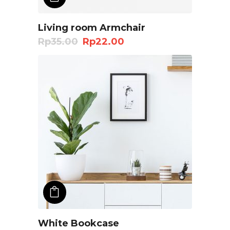
Living room Armchair
Rp
35.00
Rp
22.00
ADD TO CART
White Bookcase