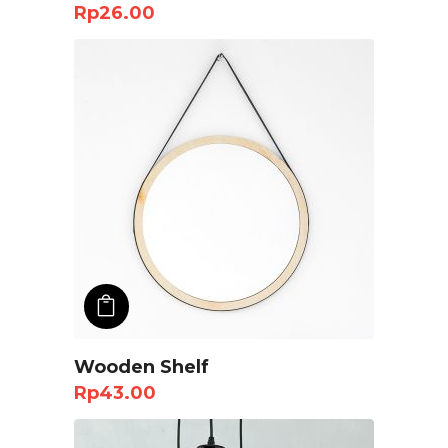
Rp
26.00
ADD TO CART
Wooden Shelf
Rp
43.00