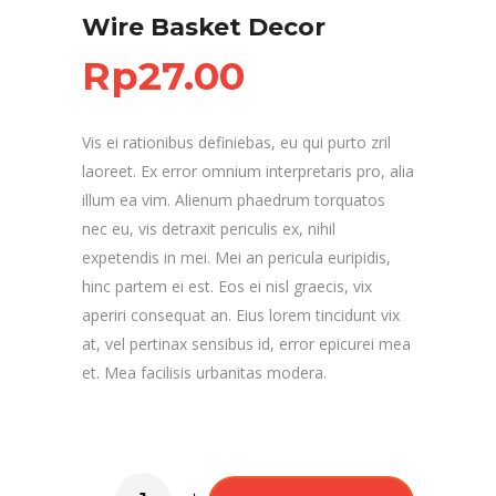
Wire Basket Decor
Rp
27.00
Vis ei rationibus definiebas, eu qui purto zril
laoreet. Ex error omnium interpretaris pro, alia
illum ea vim. Alienum phaedrum torquatos
nec eu, vis detraxit periculis ex, nihil
expetendis in mei. Mei an pericula euripidis,
hinc partem ei est. Eos ei nisl graecis, vix
aperiri consequat an. Eius lorem tincidunt vix
at, vel pertinax sensibus id, error epicurei mea
et. Mea facilisis urbanitas modera.