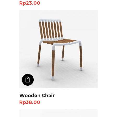
Rp
23.00
ADD TO CART
Wooden Chair
Rp
38.00