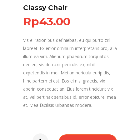
Classy Chair
Rp
43.00
Vis ei rationibus definiebas, eu qui purto zril
laoreet. Ex error omnium interpretaris pro, alia
illum ea vim. Alienum phaedrum torquatos
nec eu, vis detraxit periculis ex, nihil
expetendis in mei. Mei an pericula euripidis,
hinc partem ei est. Eos ei nisl graecis, vix
aperiri consequat an. Eius lorem tincidunt vix
at, vel pertinax sensibus id, error epicurei mea
et. Mea facilisis urbanitas modera.