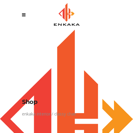
Shop
enkaka interior
/
classy chair